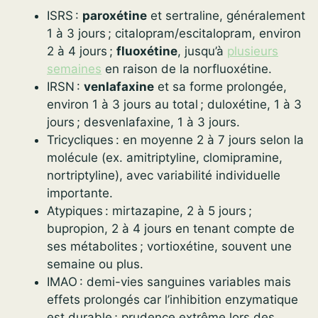
ISRS :
paroxétine
et sertraline, généralement
1 à 3 jours ; citalopram/escitalopram, environ
2 à 4 jours ;
fluoxétine
, jusqu’à
plusieurs
semaines
en raison de la norfluoxétine.
IRSN :
venlafaxine
et sa forme prolongée,
environ 1 à 3 jours au total ; duloxétine, 1 à 3
jours ; desvenlafaxine, 1 à 3 jours.
Tricycliques : en moyenne 2 à 7 jours selon la
molécule (ex. amitriptyline, clomipramine,
nortriptyline), avec variabilité individuelle
importante.
Atypiques : mirtazapine, 2 à 5 jours ;
bupropion, 2 à 4 jours en tenant compte de
ses métabolites ; vortioxétine, souvent une
semaine ou plus.
IMAO : demi-vies sanguines variables mais
effets prolongés car l’inhibition enzymatique
est durable ; prudence extrême lors des