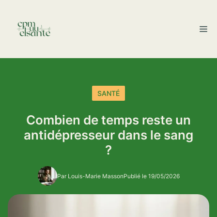
Aller
au
M
contenu
SANTÉ
Combien de temps reste un
antidépresseur dans le sang
?
Par Louis-Marie Masson
Publié le 19/05/2026