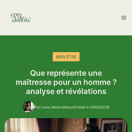
Aller
au
M
contenu
BIEN ÊTRE
Que représente une
maîtresse pour un homme ?
analyse et révélations
Par Louis-Marie Masson
Publié le 29/06/2026