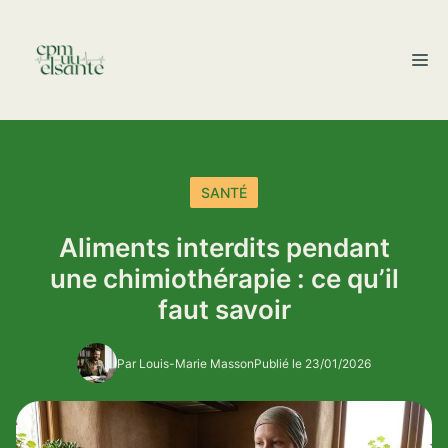
Aller
au
M
contenu
SANTÉ
Aliments interdits pendant
une chimiothérapie : ce qu’il
faut savoir
Par Louis-Marie Masson
Publié le 23/01/2026