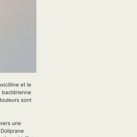
icilline et le
n bactérienne
 douleurs sont
 vers une
 Doliprane