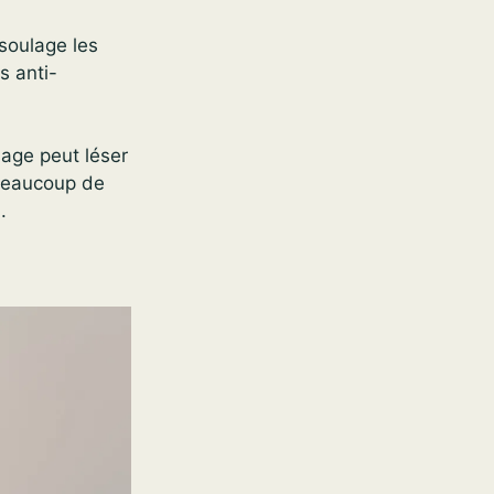
 soulage les
s anti-
age peut léser
 beaucoup de
.