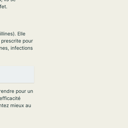
fet.
llines). Elle
t prescrite pour
nes, infections
prendre pour un
efficacité
entez mieux au