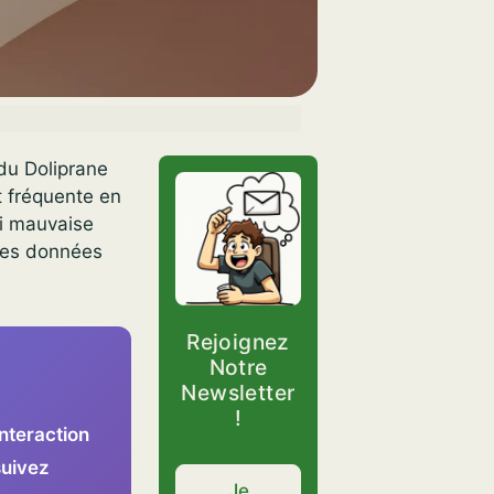
du Doliprane
t fréquente en
ni mauvaise
 les données
Rejoignez
Notre
Newsletter
!
interaction
suivez
Je