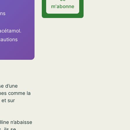
m'abonne
ons
acétamol.
cautions
se d’une
ômes comme la
 et sur
lline n’abaisse
, ils se