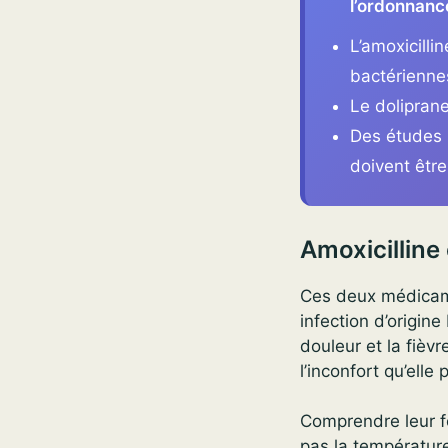
l’ordonnance
L’amoxicillin
bactérienne
Le dolipran
Des études 
doivent êtr
Amoxicilline 
Ces deux médicamen
infection d’origin
douleur et la fièvr
l’inconfort qu’elle
Comprendre leur fon
pas la température,