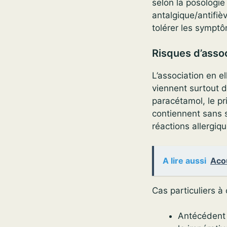
selon la posologie
antalgique/antifiè
tolérer les sympt
Risques d’asso
L’association en e
viennent surtout 
paracétamol, le pr
contiennent sans s
réactions allergiq
A lire aussi
Acou
Cas particuliers à 
Antécédent d