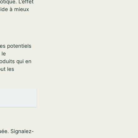
tique. L’effet
aide à mieux
es potentiels
 le
oduits qui en
ut les
quée. Signalez-