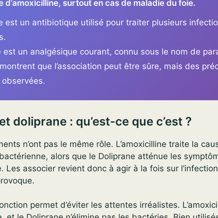
 d’amoxicilline, surtout en cas de maladie du foie.
e est un antibiotique utilisé pour traiter plusieurs infecti
s.
e est un analgésique courant, connu sous le nom de par
montrent que l’association peut être sûre, mais des pré
e observées.
et doliprane : qu’est-ce que c’est ?
ts n’ont pas le même rôle. L’amoxicilline traite la cau
e bactérienne, alors que le Doliprane atténue les sympt
e. Les associer revient donc à agir à la fois sur l’infection
 provoque.
ction permet d’éviter les attentes irréalistes. L’amoxici
 et le Doliprane n’élimine pas les bactéries. Bien utilisés