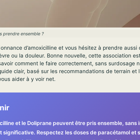
les prendre ensemble ?
onnance d’amoxicilline et vous hésitez à prendre aussi 
ièvre ou la douleur. Bonne nouvelle, cette association es
 savoir comment le faire correctement, sans surdosage 
 guide clair, basé sur les recommandations de terrain et
ous aider à y voir net.
nir
cilline et le Doliprane peuvent être pris ensemble, sans 
t significative. Respectez les doses de paracétamol et 