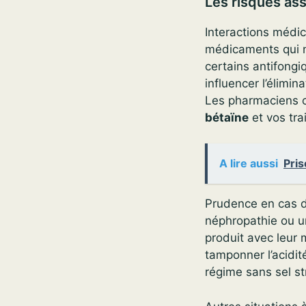
Les risques as
Interactions médic
médicaments qui n
certains antifongiq
influencer l’élimi
Les pharmaciens co
bétaïne
et vos tra
A lire aussi
Pris
Prudence en cas 
néphropathie ou un
produit avec leur 
tamponner l’acidit
régime sans sel s