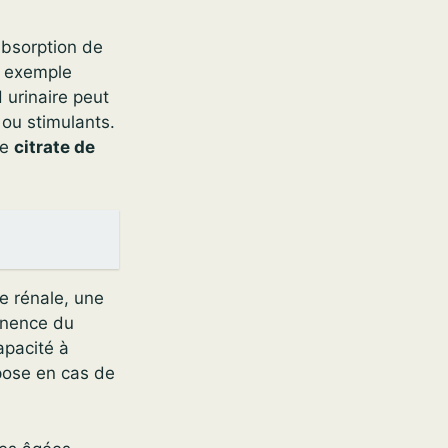
absorption de
r exemple
H urinaire peut
 ou stimulants.
le
citrate de
e rénale, une
tinence du
apacité à
mpose en cas de