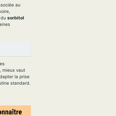
ssociée au
oire,
e du
sorbitol
aines
les
, mieux vaut
adapter la prise
utine standard.