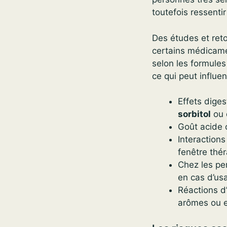
toutefois ressentir
Des études et ret
certains médicamen
selon les formules 
ce qui peut influe
Effets dige
sorbitol
ou d
Goût acide o
Interactions
fenêtre thér
Chez les per
en cas d’us
Réactions d’
arômes ou e