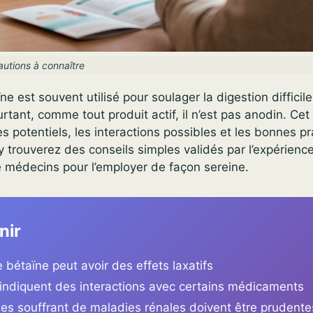
autions à connaître
ne est souvent utilisé pour soulager la digestion difficil
tant, comme tout produit actif, il n’est pas anodin. Cet a
es potentiels, les interactions possibles et les bonnes p
s y trouverez des conseils simples validés par l’expérienc
 médecins pour l’employer de façon sereine.
nir
e bétaïne peut avoir des effets laxatifs
indiquent des interactions avec certains médicaments
es souffrant de maladies rénales doivent être prudente