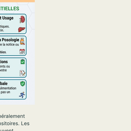
néralement
nsitoires. Les
euvent