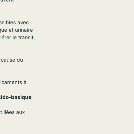
ssibles avec
ue et urinaire
érer le transit,
à cause du
.
édicaments à
acido-basique
t liées aux