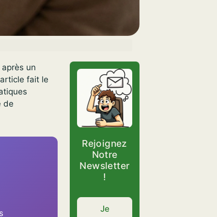
e après un
rticle fait le
ratiques
e de
Rejoignez
Notre
Newsletter
!
Je
s