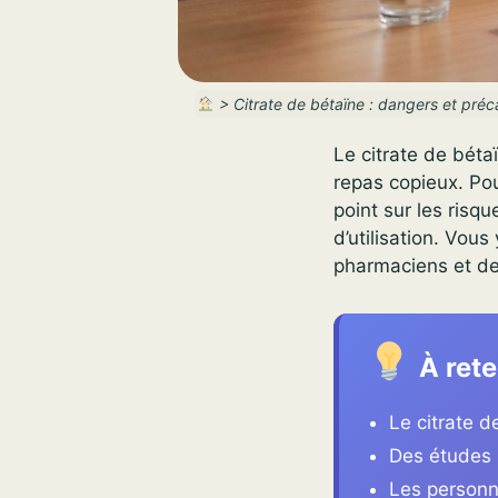
>
Citrate de bétaïne : dangers et préc
Le citrate de bétaï
repas copieux. Pour
point sur les risqu
d’utilisation. Vou
pharmaciens et de
À rete
Le citrate d
Des études 
Les personn