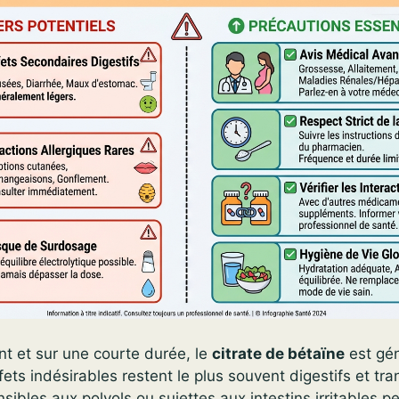
nt et sur une courte durée, le
citrate de bétaïne
est gé
fets indésirables restent le plus souvent digestifs et tra
sibles aux polyols ou sujettes aux intestins irritables p