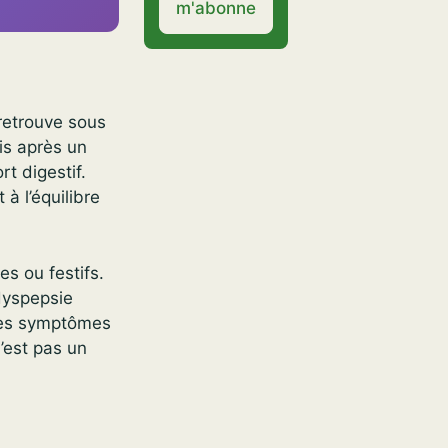
m'abonne
retrouve sous
is après un
t digestif.
 à l’équilibre
es ou festifs.
dyspepsie
 les symptômes
’est pas un