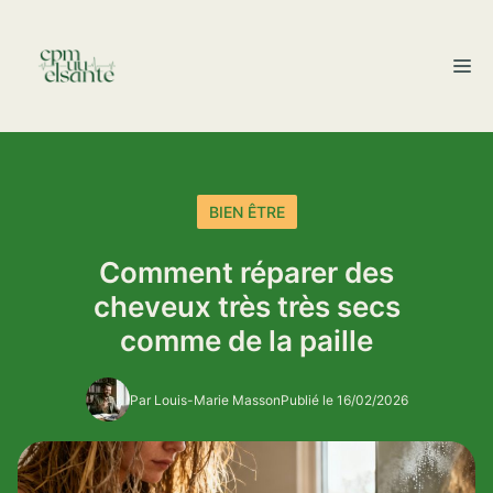
Aller
au
M
contenu
BIEN ÊTRE
Comment réparer des
cheveux très très secs
comme de la paille
Par Louis-Marie Masson
Publié le 16/02/2026