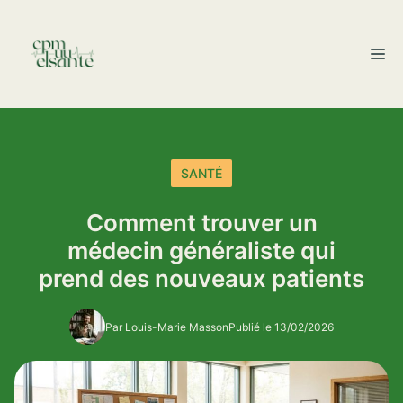
Aller
au
M
contenu
SANTÉ
Comment trouver un
médecin généraliste qui
prend des nouveaux patients
Par Louis-Marie Masson
Publié le 13/02/2026