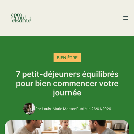
Aller
au
M
contenu
BIEN ÊTRE
7 petit-déjeuners équilibrés
pour bien commencer votre
journée
Par Louis-Marie Masson
Publié le 26/01/2026