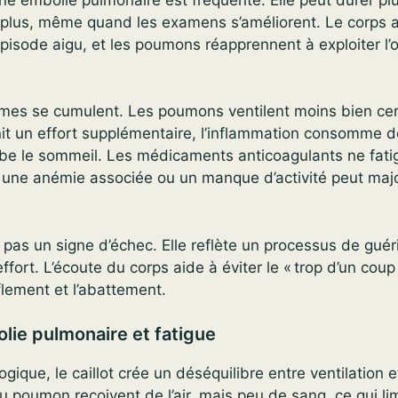
 plus, même quand les examens s’améliorent. Le corps 
épisode aigu, et les poumons réapprennent à exploiter l
mes se cumulent. Les poumons ventilent moins bien cer
nit un effort supplémentaire, l’inflammation consomme de
urbe le sommeil. Les médicaments anticoagulants ne fati
 une anémie associée ou un manque d’activité peut maj
t pas un signe d’échec. Elle reflète un processus de guér
ffort. L’écoute du corps aide à éviter le « trop d’un coup 
fflement et l’abattement.
lie pulmonaire et fatigue
ogique, le caillot crée un déséquilibre entre ventilation e
 poumon reçoivent de l’air, mais peu de sang, ce qui li