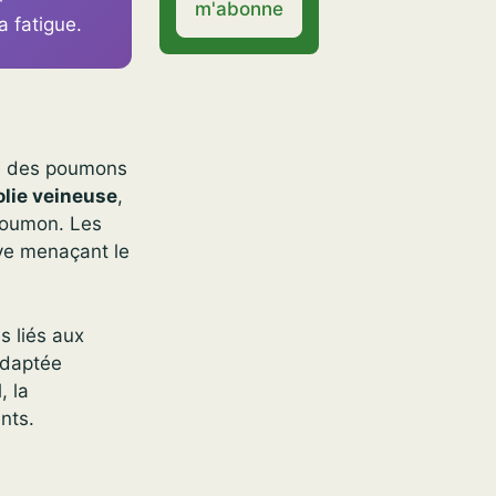
m'abonne
a fatigue.
re des poumons
lie veineuse
,
 poumon. Les
ive menaçant le
 liés aux
adaptée
, la
nts.