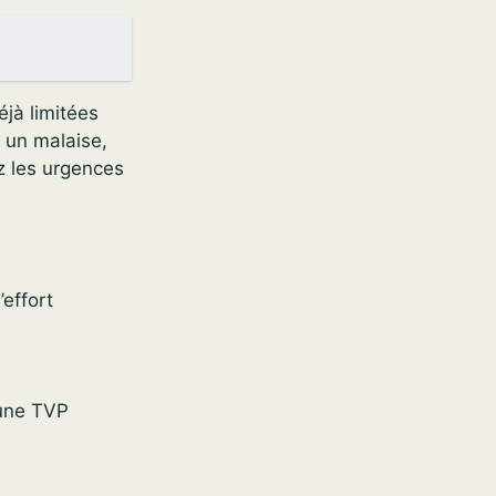
éjà limitées
r un malaise,
z les urgences
effort
 une TVP