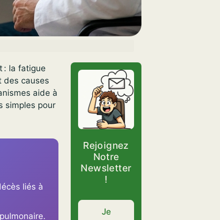
: la fatigue
nt des causes
anismes aide à
es simples pour
Rejoignez
Notre
Newsletter
!
écès liés à
Je
 pulmonaire.