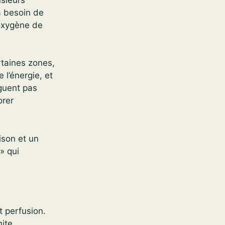
a besoin de
’oxygène de
taines zones,
 l’énergie, et
guent pas
orer
ison et un
» qui
t perfusion.
mite