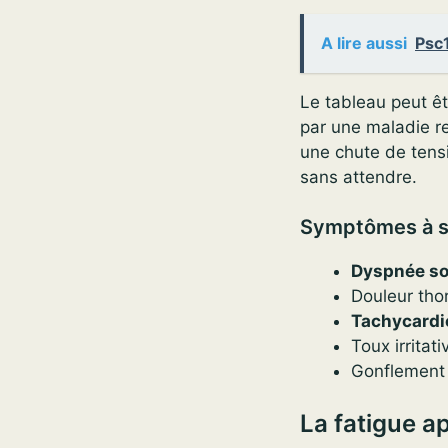
A lire aussi
Psc1
Le tableau peut êt
par une maladie re
une chute de tens
sans attendre.
Symptômes à su
Dyspnée s
Douleur thor
Tachycardi
Toux irritat
Gonflement 
La fatigue a