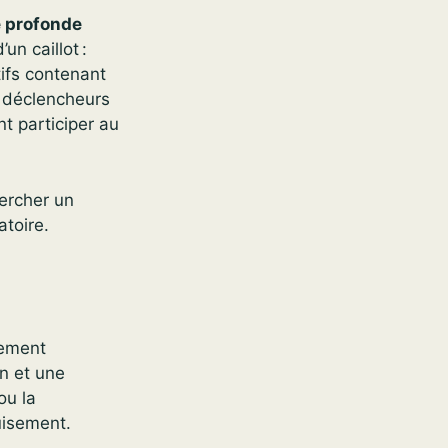
 profonde
un caillot :
tifs contenant
 déclencheurs
t participer au
hercher un
toire.
lement
on et une
ou la
uisement.