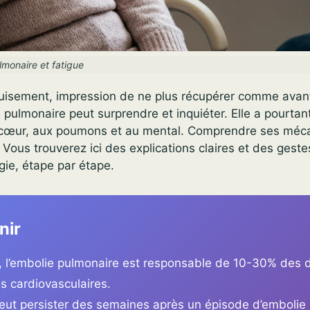
lmonaire et fatigue
uisement, impression de ne plus récupérer comme avant 
pulmonaire peut surprendre et inquiéter. Elle a pourta
u cœur, aux poumons et au mental. Comprendre ses méc
 Vous trouverez ici des explications claires et des gest
rgie, étape par étape.
nir
, l’embolie pulmonaire est responsable de 10-30% des d
s cardiovasculaires.
peut persister des semaines après un épisode d’embolie