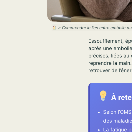
>
Comprendre le lien entre embolie pu
Essoufflement, ép
après une embolie 
précises, liées a
reprendre la main.
retrouver de l’éne
À rete
Selon l’OMS
des maladie
La fatigue 