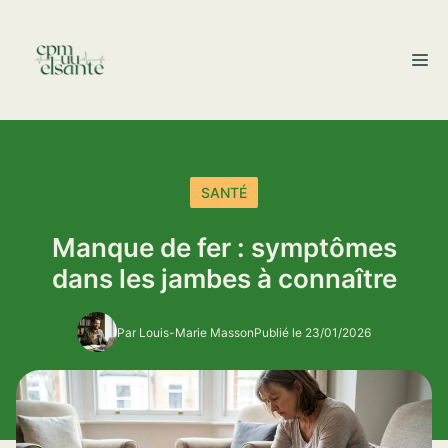
Aller
au
M
contenu
SANTÉ
Manque de fer : symptômes
dans les jambes à connaître
Par Louis-Marie Masson
Publié le 23/01/2026